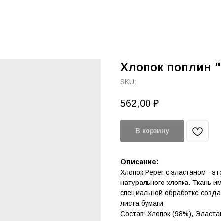
Хлопок поплин "
SKU:
562,00
₽
В корзину
Описание:
Хлопок Peper с эластаном - э
натурального хлопка. Ткань и
специальной обработке созд
листа бумаги
Состав: Хлопок (98%), Эласта