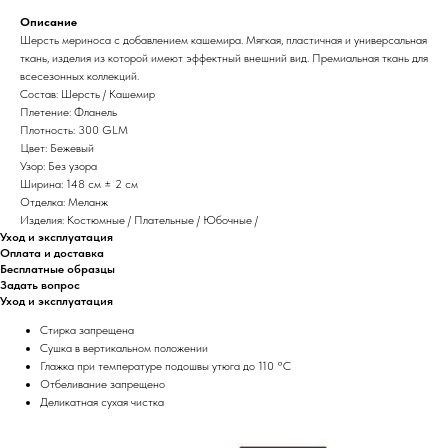
Описание
Шерсть мериноса с добавлением кашемира. Мягкая, пластичная и универсальная
ткань, изделия из которой имеют эффектный внешний вид. Премиальная ткань для
всесезонных коллекций.
Состав: Шерсть / Кашемир
Плетение: Фланель
Плотность: 300 GLM
Цвет: Бежевый
Узор: Без узора
Ширина: 148 см ± 2 см
Отделка: Меланж
Изделия: Костюмные / Плательные / Юбочные /
Уход и эксплуатация
Оплата и доставка
Бесплатные образцы
Задать вопрос
Уход и эксплуатация
Стирка запрещена
Сушка в вертикальном положении
Глажка при температуре подошвы утюга до 110 °C
Отбеливание запрещено
Деликатная сухая чистка