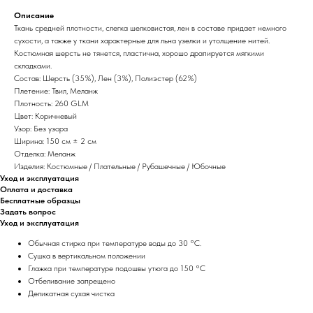
Описание
Ткань средней плотности, слегка шелковистая, лен в составе придает немного
сухости, а также у ткани характерные для льна узелки и утолщение нитей.
Костюмная шерсть не тянется, пластична, хорошо драпируется мягкими
складками.
Состав: Шерсть (35%), Лен (3%), Полиэстер (62%)
Плетение: Твил, Меланж
Плотность: 260 GLM
Цвет: Коричневый
Узор: Без узора
Ширина: 150 см ± 2 см
Отделка: Меланж
Изделия: Костюмные / Плательные / Рубашечные / Юбочные
Уход и эксплуатация
Оплата и доставка
Бесплатные образцы
Задать вопрос
Уход и эксплуатация
Обычная стирка при температуре воды до 30 °C.
Сушка в вертикальном положении
Глажка при температуре подошвы утюга до 150 °C
Отбеливание запрещено
Деликатная сухая чистка