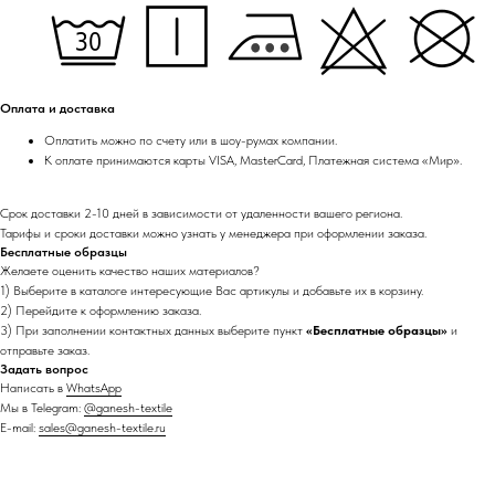
Оплата и доставка
Оплатить можно по счету или в шоу-румах компании.
К оплате принимаются карты VISA, MasterCard, Платежная система «Мир».
Срок доставки 2-10 дней в зависимости от удаленности вашего региона.
Тарифы и сроки доставки можно узнать у менеджера при оформлении заказа.
Бесплатные образцы
Желаете оценить качество наших материалов?
1) Выберите в каталоге интересующие Вас артикулы и добавьте их в корзину.
2) Перейдите к оформлению заказа.
3) При заполнении контактных данных выберите пункт
«Бесплатные образцы»
и
отправьте заказ.
Задать вопрос
Написать в
WhatsApp
Мы в Telegram:
@ganesh-textile
E-mail:
sales@ganesh-textile.ru