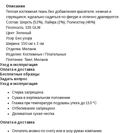
Описание
Теплая костюмная ткань без добавления красителя, нежная и
струящаяся, идеально садиться по фигуре и отлично драпируется.
Состав: Шерсть (52%), Лайкра (2%), Полиэстер (46%)
Плотность: 335 GLM
Цвет: Зеленый
Узор: Без узора
Ширина: 150 см ± 2 см
Отделка: Меланж
Изделия: Костюмные / Плательные
Плетение: Твил, Меланж
Уход и эксплуатация
Оплата и доставка
Бесплатные образцы
Задать вопрос
Уход и эксплуатация
Стирка запрещена
Сушка в вертикальном положении
Глажка при температуре подошвы утюга до 110 °C
Отбеливание запрещено
Деликатная сухая чистка
Оплата и доставка
Оплатить можно по счету или в шоу-румах компании.