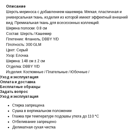
Описание
Шерсть мериноса с добавлением кашемира. Мягкая, пластичная и
универсальная ткань, изделия из которой имеют эффектный внешний
вид. Премиальная ткань для всесезонных коллекций.
Ширина полоски: 0.8 см
Состав: Шерсть / Кашемир
Плетение: Фланель, DBBY Y/D
Плотность: 300 GLM
Цвет: Серый
Узор: Елочка
Ширина: 148 см ± 2 см
Отделка: DBBY Y/D
Изделия: Костюмные / Плательные / Юбочные /
Уход и эксплуатация
Оплата и доставка
Бесплатные образцы
Задать вопрос
Уход и эксплуатация
Стирка запрещена
Сушка в вертикальном положении
Глажка при температуре подошвы утюга до 110 °C
Отбеливание запрещено
Деликатная сухая чистка