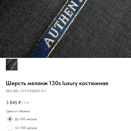
Шерсть меланж 130s luxury костюмная
SKU:
BEL-3737150/001 O-1
3 845
₽
/
1 m
Цена от объема:
До 100 метров
От 100 метров