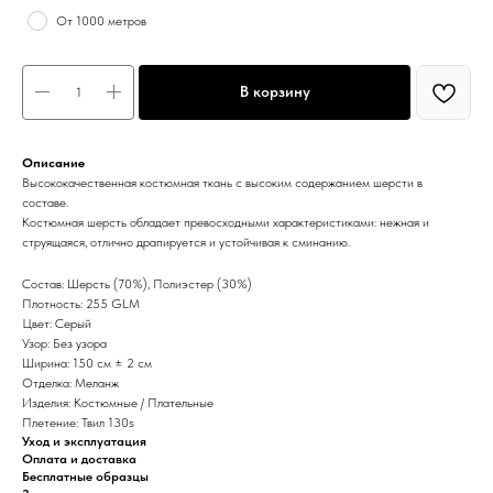
От 1000 метров
В корзину
Описание
Высококачественная костюмная ткань с высоким содержанием шерсти в
составе.
Костюмная шерсть обладает превосходными характеристиками: нежная и
струящаяся, отлично драпируется и устойчивая к сминанию.
Состав: Шерсть (70%), Полиэстер (30%)
Плотность: 255 GLM
Цвет: Серый
Узор: Без узора
Ширина: 150 см ± 2 см
Отделка: Меланж
Изделия: Костюмные / Плательные
Плетение: Твил 130s
Уход и эксплуатация
Оплата и доставка
Бесплатные образцы