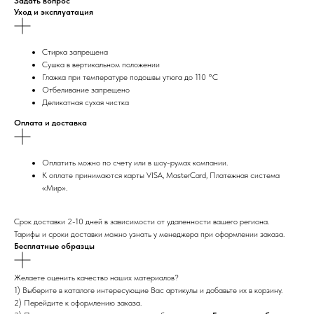
Задать вопрос
Уход и эксплуатация
Стирка запрещена
Сушка в вертикальном положении
Глажка при температуре подошвы утюга до 110 °C
Отбеливание запрещено
Деликатная сухая чистка
Оплата и доставка
Оплатить можно по счету или в шоу-румах компании.
К оплате принимаются карты VISA, MasterCard, Платежная система
«Мир».
Срок доставки 2-10 дней в зависимости от удаленности вашего региона.
Тарифы и сроки доставки можно узнать у менеджера при оформлении заказа.
Бесплатные образцы
Желаете оценить качество наших материалов?
1) Выберите в каталоге интересующие Вас артикулы и добавьте их в корзину.
2) Перейдите к оформлению заказа.