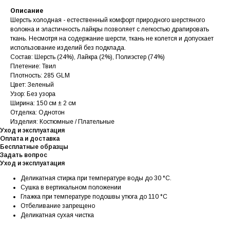
Описание
Шерсть холодная - естественный комфорт природного шерстяного
волокна и эластичность лайкры позволяет с легкостью драпировать
ткань. Несмотря на содержание шерсти, ткань не колется и допускает
использование изделий без подклада.
Состав: Шерсть (24%), Лайкра (2%), Полиэстер (74%)
Плетение: Твил
Плотность: 285 GLM
Цвет: Зеленый
Узор: Без узора
Ширина: 150 см ± 2 см
Отделка: Однотон
Изделия: Костюмные / Плательные
Уход и эксплуатация
Оплата и доставка
Бесплатные образцы
Задать вопрос
Уход и эксплуатация
Деликатная стирка при температуре воды до 30 °C.
Сушка в вертикальном положении
Глажка при температуре подошвы утюга до 110 °C
Отбеливание запрещено
Деликатная сухая чистка