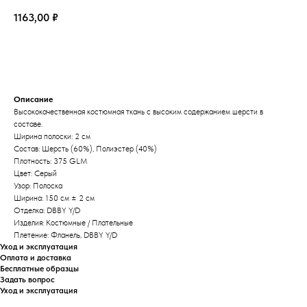
1163,00
₽
В корзину
Описание
Высококачественная костюмная ткань с высоким содержанием шерсти в
составе.
Ширина полоски: 2 см
Состав: Шерсть (60%), Полиэстер (40%)
Плотность: 375 GLM
Цвет: Серый
Узор: Полоска
Ширина: 150 см ± 2 см
Отделка: DBBY Y/D
Изделия: Костюмные / Плательные
Плетение: Фланель, DBBY Y/D
Уход и эксплуатация
Оплата и доставка
Бесплатные образцы
Задать вопрос
Уход и эксплуатация