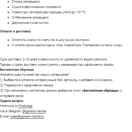
Стирка запрещена
Сушка в вертикальном положении
Глажка при температуре подошвы утюга до 110 °C
Отбеливание запрещено
Деликатная сухая чистка
Оплата и доставка
Оплатить можно по счету или в шоу-румах компании.
К оплате принимаются карты VISA, MasterCard, Платежная система «Мир».
Срок доставки 2-10 дней в зависимости от удаленности вашего региона.
Тарифы и сроки доставки можно узнать у менеджера при оформлении заказа.
Бесплатные образцы
Желаете оценить качество наших материалов?
1) Выберите в каталоге интересующие Вас артикулы и добавьте их в корзину.
2) Перейдите к оформлению заказа.
3) При заполнении контактных данных выберите пункт
«Бесплатные образцы»
и
отправьте заказ.
Задать вопрос
Написать в
WhatsApp
Мы в Telegram:
@ganesh-textile
E-mail:
sales@ganesh-textile.ru