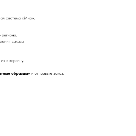
ная система «Мир».
о региона.
лении заказа.
их в корзину.
атные образцы»
и отправьте заказ.