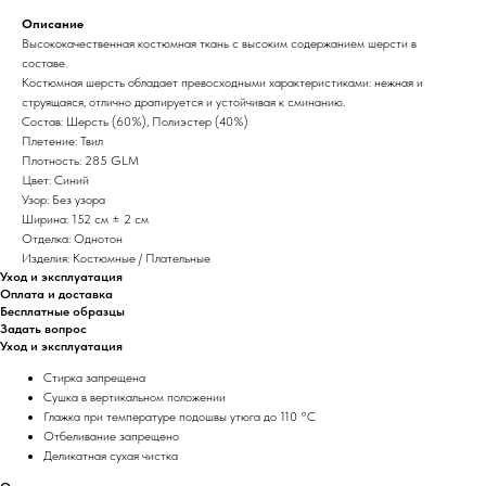
Описание
Высококачественная костюмная ткань с высоким содержанием шерсти в
составе.
Костюмная шерсть обладает превосходными характеристиками: нежная и
струящаяся, отлично драпируется и устойчивая к сминанию.
Состав: Шерсть (60%), Полиэстер (40%)
Плетение: Твил
Плотность: 285 GLM
Цвет: Синий
Узор: Без узора
Ширина: 152 см ± 2 см
Отделка: Однотон
Изделия: Костюмные / Плательные
Уход и эксплуатация
Оплата и доставка
Бесплатные образцы
Задать вопрос
Уход и эксплуатация
Стирка запрещена
Сушка в вертикальном положении
Глажка при температуре подошвы утюга до 110 °C
Отбеливание запрещено
Деликатная сухая чистка