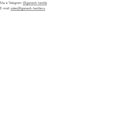
Мы в Telegram:
@ganesh-textile
E-mail:
sales@ganesh-textile.ru