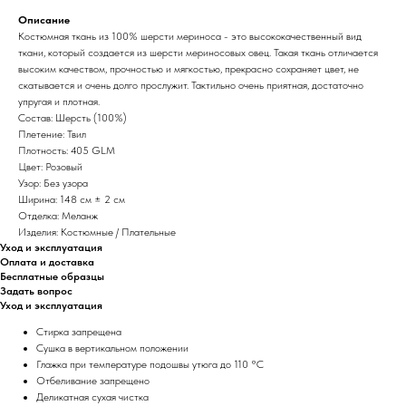
Описание
Костюмная ткань из 100% шерсти мериноса - это высококачественный вид
ткани, который создается из шерсти мериносовых овец. Такая ткань отличается
высоким качеством, прочностью и мягкостью, прекрасно сохраняет цвет, не
скатывается и очень долго прослужит. Тактильно очень приятная, достаточно
упругая и плотная.
Состав: Шерсть (100%)
Плетение: Твил
Плотность: 405 GLM
Цвет: Розовый
Узор: Без узора
Ширина: 148 см ± 2 см
Отделка: Меланж
Изделия: Костюмные / Плательные
Уход и эксплуатация
Оплата и доставка
Бесплатные образцы
Задать вопрос
Уход и эксплуатация
Стирка запрещена
Сушка в вертикальном положении
Глажка при температуре подошвы утюга до 110 °C
Отбеливание запрещено
Деликатная сухая чистка