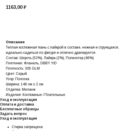
1163,00
₽
В корзину
Описание
Теплая костюмная ткань с лайкрой в составе, нежная и струящаяся,
идеально садиться по фигуре и отлично драпируется.
Состав: Шерсть (52%), Лайкра (2%), Полиэстер (46%)
Плетение: Фланель, DBBY Y/D
Плотность: 305 GLM
Цвет: Серый
Узор: Полоска
Ширина: 148 см ± 2 см
Отделка: Меланж
Изделия: Костюмные / Плательные
Уход и эксплуатация
Оплата и доставка
Бесплатные образцы
Задать вопрос
Уход и эксплуатация
Стирка запрещена