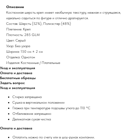
Описание
Костюмная шерсть креп имеет необычную текстуру, нежная и струящаяся,
идеально садиться по фигуре и отлично драпируется.
Состав: Шерсть (52%), Полиэстер (48%)
Плетение: Креп
Плотность: 285 GLM
Цвет: Серый
Узор: Без узора
Ширина: 150 см ± 2 см
Отделка: Однотон
Изделия: Костюмные / Плательные
Уход и эксплуатация
Оплата и доставка
Бесплатные образцы
Задать вопрос
Уход и эксплуатация
Стирка запрещена
Сушка в вертикальном положении
Глажка при температуре подошвы утюга до 110 °C
Отбеливание запрещено
Деликатная сухая чистка
Оплата и доставка
Оплатить можно по счету или в шоу-румах компании.