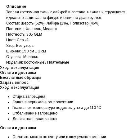
Описание
Теплая костюмная ткань с лайкрой в составе, нежная и струящаяся,
идеально садиться по фигуре и отлично драпируется.
Состав: Шерсть (52%), Лайкра (2%), Полиэстер (46%)
Плетение: Фланель, Меланж
Плотность: 305 GLM
Цвет: Серый
Узор: Без узора
Ширина: 150 см ± 2 см
Отделка: Меланж
Изделия: Костюмные / Плательные
Уход и эксплуатация
Оплата и доставка
Бесплатные образцы
Задать вопрос
Уход и эксплуатация
Стирка запрещена
Сушка в вертикальном положении
Глажка при температуре подошвы утюга до 110 °C
Отбеливание запрещено
Деликатная сухая чистка
Оплата и доставка
Оплатить можно по счету или в шоу-румах компании.