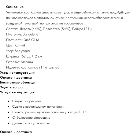
Описание
Уникальная костюмная шерсть имеет узор в виде рубчика и отлично подойдёт для
пошива костюмов в спортивном стиле. Костюмная шерсть обладает лёгкой и
воздушной текстурой, но при этом не просвечивает.
Состав: Шерсть (44%), Полиэстер (54%), Лайкра (2%)
Плетение: Bangalene
Плотность: 365 GLM
Цвет: Синий
Узор: Без узора
Ширина: 152 см ± 2 см
Отделка: Меланж
Изделия: Костюмные / Плательные
Уход и эксплуатация
Оплата и доставка
Бесплатные образцы
Задать вопрос
Уход и эксплуатация
Стирка запрещена
Сушка в вертикальном положении
Глажка при температуре подошвы утюга до 110 °C
Отбеливание запрещено
Деликатная сухая чистка
Оплата и доставка