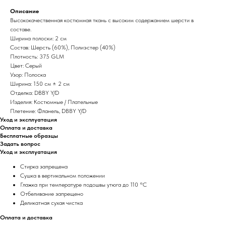
Описание
Высококачественная костюмная ткань с высоким содержанием шерсти в
составе.
Ширина полоски: 2 см
Состав: Шерсть (60%), Полиэстер (40%)
Плотность: 375 GLM
Цвет: Серый
Узор: Полоска
Ширина: 150 см ± 2 см
Отделка: DBBY Y/D
Изделия: Костюмные / Плательные
Плетение: Фланель, DBBY Y/D
Уход и эксплуатация
Оплата и доставка
Бесплатные образцы
Задать вопрос
Уход и эксплуатация
Стирка запрещена
Сушка в вертикальном положении
Глажка при температуре подошвы утюга до 110 °C
Отбеливание запрещено
Деликатная сухая чистка
Оплата и доставка