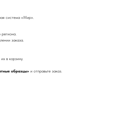
ная система «Мир».
о региона.
лении заказа.
их в корзину.
атные образцы»
и отправьте заказ.