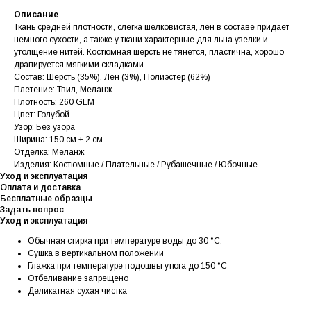
Описание
Ткань средней плотности, слегка шелковистая, лен в составе придает
немного сухости, а также у ткани характерные для льна узелки и
утолщение нитей. Костюмная шерсть не тянется, пластична, хорошо
драпируется мягкими складками.
Состав: Шерсть (35%), Лен (3%), Полиэстер (62%)
Плетение: Твил, Меланж
Плотность: 260 GLM
Цвет: Голубой
Узор: Без узора
Ширина: 150 см ± 2 см
Отделка: Меланж
Изделия: Костюмные / Плательные / Рубашечные / Юбочные
Уход и эксплуатация
Оплата и доставка
Бесплатные образцы
Задать вопрос
Уход и эксплуатация
Обычная стирка при температуре воды до 30 °C.
Сушка в вертикальном положении
Глажка при температуре подошвы утюга до 150 °C
Отбеливание запрещено
Деликатная сухая чистка