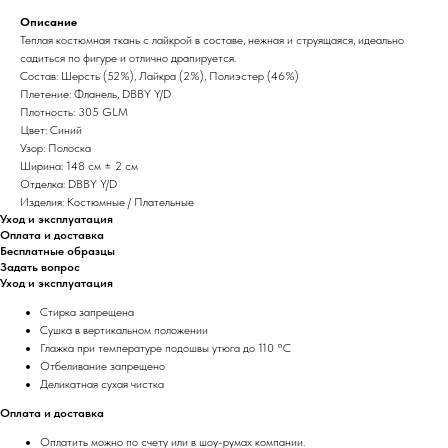
Описание
Теплая костюмная ткань с лайкрой в составе, нежная и струящаяся, идеально
садиться по фигуре и отлично драпируется.
Состав: Шерсть (52%), Лайкра (2%), Полиэстер (46%)
Плетение: Фланель, DBBY Y/D
Плотность: 305 GLM
Цвет: Синий
Узор: Полоска
Ширина: 148 см ± 2 см
Отделка: DBBY Y/D
Изделия: Костюмные / Плательные
Уход и эксплуатация
Оплата и доставка
Бесплатные образцы
Задать вопрос
Уход и эксплуатация
Стирка запрещена
Сушка в вертикальном положении
Глажка при температуре подошвы утюга до 110 °C
Отбеливание запрещено
Деликатная сухая чистка
Оплата и доставка
Оплатить можно по счету или в шоу-румах компании.