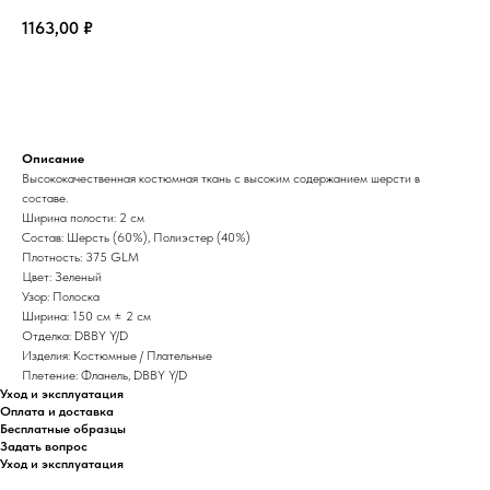
1163,00
₽
В корзину
Описание
Высококачественная костюмная ткань с высоким содержанием шерсти в
составе.
Ширина полости: 2 см
Состав: Шерсть (60%), Полиэстер (40%)
Плотность: 375 GLM
Цвет: Зеленый
Узор: Полоска
Ширина: 150 см ± 2 см
Отделка: DBBY Y/D
Изделия: Костюмные / Плательные
Плетение: Фланель, DBBY Y/D
Уход и эксплуатация
Оплата и доставка
Бесплатные образцы
Задать вопрос
Уход и эксплуатация