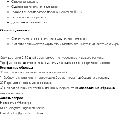
Стирка запрещена
Сушка в вертикальном положении
Глажка при температуре подошвы утюга до 110 °C
Отбеливание запрещено
Деликатная сухая чистка
Оплата и доставка
Оплатить можно по счету или в шоу-румах компании.
К оплате принимаются карты VISA, MasterCard, Платежная система «Мир».
Срок доставки 2-10 дней в зависимости от удаленности вашего региона.
Тарифы и сроки доставки можно узнать у менеджера при оформлении заказа.
Бесплатные образцы
Желаете оценить качество наших материалов?
1) Выберите в каталоге интересующие Вас артикулы и добавьте их в корзину.
2) Перейдите к оформлению заказа.
3) При заполнении контактных данных выберите пункт
«Бесплатные образцы»
и
отправьте заказ.
Задать вопрос
Написать в
WhatsApp
Мы в Telegram:
@ganesh-textile
E-mail:
sales@ganesh-textile.ru