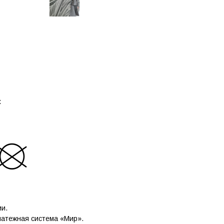
C
ии.
латежная система «Мир».