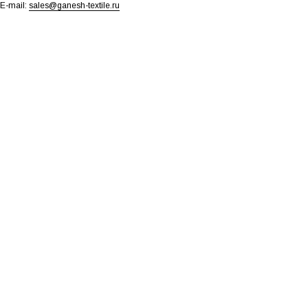
E-mail:
sales@ganesh-textile.ru