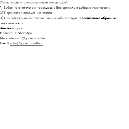
Желаете оценить качество наших материалов?
1) Выберите в каталоге интересующие Вас артикулы и добавьте их в корзину.
2) Перейдите к оформлению заказа.
3) При заполнении контактных данных выберите пункт
«Бесплатные образцы»
и
отправьте заказ.
Задать вопрос
Написать в
WhatsApp
Мы в Telegram:
@ganesh-textile
E-mail:
sales@ganesh-textile.ru