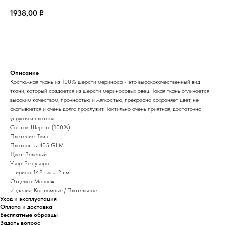
1938,00
₽
В корзину
Описание
Костюмная ткань из 100% шерсти мериноса - это высококачественный вид
ткани, который создается из шерсти мериносовых овец. Такая ткань отличается
высоким качеством, прочностью и мягкостью, прекрасно сохраняет цвет, не
скатывается и очень долго прослужит. Тактильно очень приятная, достаточно
упругая и плотная.
Состав: Шерсть (100%)
Плетение: Твил
Плотность: 405 GLM
Цвет: Зеленый
Узор: Без узора
Ширина: 148 см ± 2 см
Отделка: Меланж
Изделия: Костюмные / Плательные
Уход и эксплуатация
Оплата и доставка
Бесплатные образцы
Задать вопрос