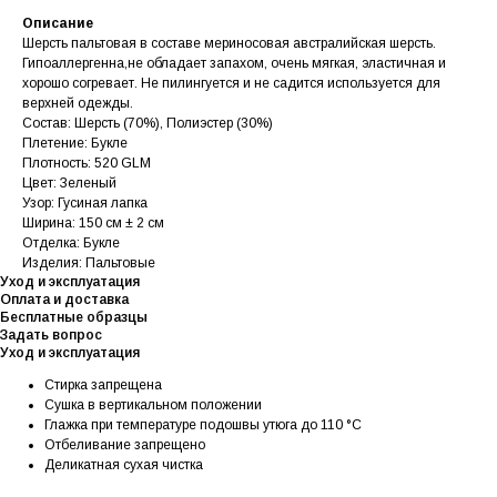
Описание
Шерсть пальтовая в составе мериносовая австралийская шерсть.
Гипоаллергенна,не обладает запахом, очень мягкая, эластичная и
хорошо согревает. Не пилингуется и не садится используется для
верхней одежды.
Состав: Шерсть (70%), Полиэстер (30%)
Плетение: Букле
Плотность: 520 GLM
Цвет: Зеленый
Узор: Гусиная лапка
Ширина: 150 см ± 2 см
Отделка: Букле
Изделия: Пальтовые
Уход и эксплуатация
Оплата и доставка
Бесплатные образцы
Задать вопрос
Уход и эксплуатация
Стирка запрещена
Сушка в вертикальном положении
Глажка при температуре подошвы утюга до 110 °C
Отбеливание запрещено
Деликатная сухая чистка