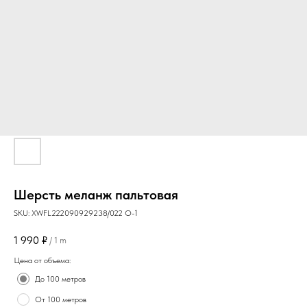
Шерсть меланж пальтовая
SKU:
XWFL222090929238/022 O-1
1 990
₽
/
1 m
Цена от объема:
До 100 метров
От 100 метров