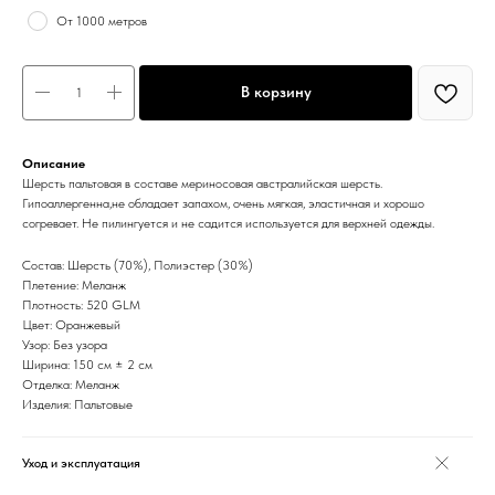
От 1000 метров
В корзину
Описание
Шерсть пальтовая в составе мериносовая австралийская шерсть.
Гипоаллергенна,не обладает запахом, очень мягкая, эластичная и хорошо
согревает. Не пилингуется и не садится используется для верхней одежды.
Состав: Шерсть (70%), Полиэстер (30%)
Плетение: Меланж
Плотность: 520 GLM
Цвет: Оранжевый
Узор: Без узора
Ширина: 150 см ± 2 см
Отделка: Меланж
Изделия: Пальтовые
Уход и эксплуатация