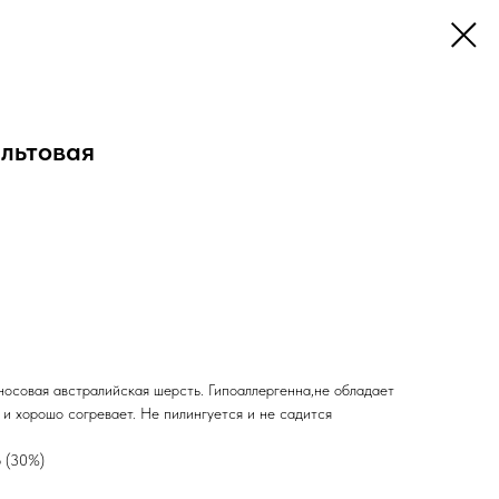
льтовая
носовая австралийская шерсть. Гипоаллергенна,не обладает
я и хорошо согревает. Не пилингуется и не садится
р (30%)