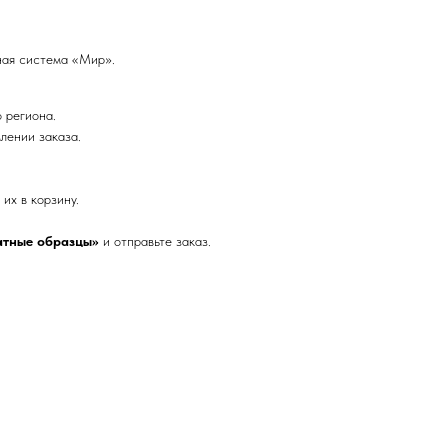
ная система «Мир».
о региона.
лении заказа.
их в корзину.
атные образцы»
и отправьте заказ.