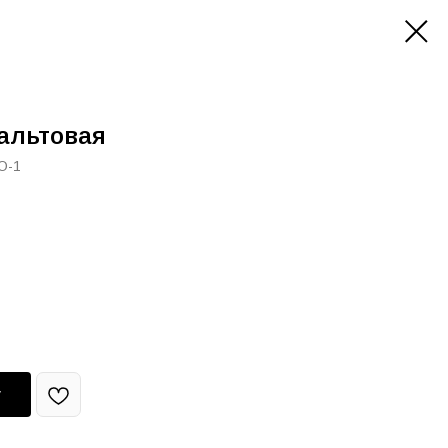
альтовая
O-1
у