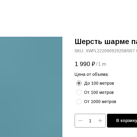
Шерсть шарме п
SKU:
XWFL222090929258/007 
1 990
₽
/
1 m
Цена от объема:
До 100 метров
От 100 метров
От 1000 метров
В корзин