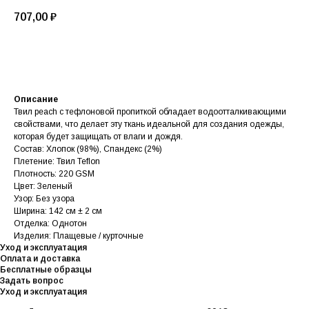
707,00
₽
В корзину
Описание
Твил peach с тефлоновой пропиткой обладает водоотталкивающими
свойствами, что делает эту ткань идеальной для создания одежды,
которая будет защищать от влаги и дождя.
Состав: Хлопок (98%), Спандекс (2%)
Плетение: Твил Teflon
Плотность: 220 GSM
Цвет: Зеленый
Узор: Без узора
Ширина: 142 см ± 2 см
Отделка: Однотон
Изделия: Плащевые / курточные
Уход и эксплуатация
Оплата и доставка
Бесплатные образцы
Задать вопрос
Уход и эксплуатация