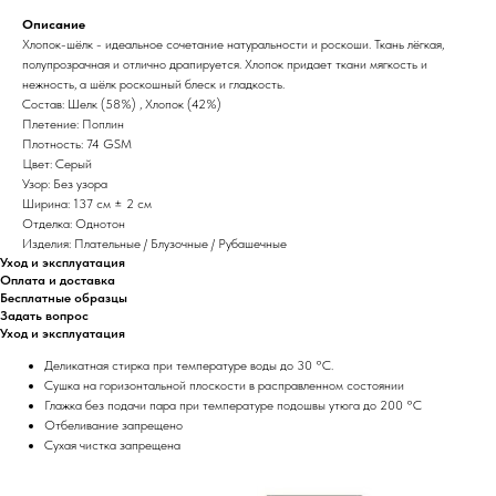
Описание
Хлопок-шёлк - идеальное сочетание натуральности и роскоши. Ткань лёгкая,
полупрозрачная и отлично драпируется. Хлопок придает ткани мягкость и
нежность, а шёлк роскошный блеск и гладкость.
Состав: Шелк (58%) , Хлопок (42%)
Плетение: Поплин
Плотность: 74 GSM
Цвет: Серый
Узор: Без узора
Ширина: 137 см ± 2 см
Отделка: Однотон
Изделия: Плательные / Блузочные / Рубашечные
Уход и эксплуатация
Оплата и доставка
Бесплатные образцы
Задать вопрос
Уход и эксплуатация
Деликатная стирка при температуре воды до 30 °C.
Сушка на горизонтальной плоскости в расправленном состоянии
Глажка без подачи пара при температуре подошвы утюга до 200 °C
Отбеливание запрещено
Сухая чистка запрещена