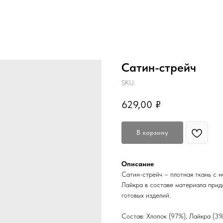
Сатин-стрейч
SKU:
629,00
₽
В корзину
Описание
Сатин-стрейч – плотная ткань с н
Лайкра в составе материала прида
готовых изделий.
Состав: Хлопок (97%), Лайкра (3%