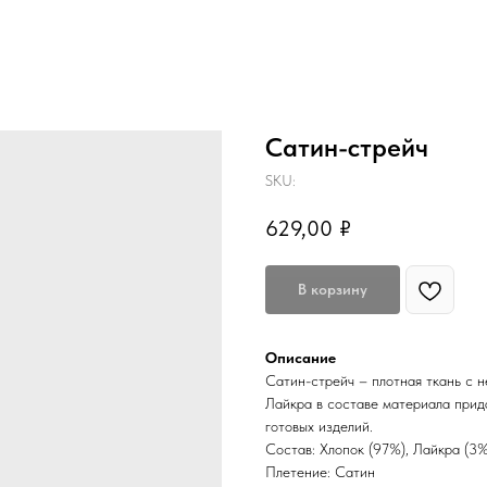
Сатин-стрейч
SKU:
629,00
₽
В корзину
Описание
Сатин-стрейч – плотная ткань с н
Лайкра в составе материала прида
готовых изделий.
Состав: Хлопок (97%), Лайкра (3%
Плетение: Сатин