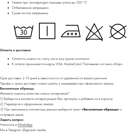
Глажка при температуре подошвы утюга до 200 °C
Отбеливание запрещено
Сухая чистка запрещена
Оплата и доставка
Оплатить можно по счету или в шоу-румах компании.
К оплате принимаются карты VISA, MasterCard, Платежная система «Мир».
Срок доставки 2-10 дней в зависимости от удаленности вашего региона.
Тарифы и сроки доставки можно узнать у менеджера при оформлении заказа.
Бесплатные образцы
Желаете оценить качество наших материалов?
1) Выберите в каталоге интересующие Вас артикулы и добавьте их в корзину.
2) Перейдите к оформлению заказа.
3) При заполнении контактных данных выберите пункт
«Бесплатные образцы»
и
отправьте заказ.
Задать вопрос
Написать в
WhatsApp
Мы в Telegram:
@ganesh-textile