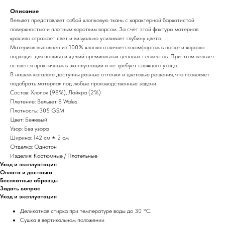
Описание
Вельвет представляет собой хлопковую ткань с характерной бархатистой
поверхностью и плотным коротким ворсом. За счёт этой фактуры материал
красиво отражает свет и визуально усиливает глубину цвета.
Материал выполнен из 100% хлопка отличается комфортом в носке и хорошо
подходит для пошива изделий премиальных ценовых сегментов. При этом вельвет
остаётся практичным в эксплуатации и не требует сложного ухода.
В нашем каталоге доступны разные оттенки и цветовые решения, что позволяет
подобрать материал под любые производственные задачи.
Состав: Хлопок (98%), Лайкра (2%)
Плетение: Вельвет 8 Wales
Плотность: 305 GSM
Цвет: Бежевый
Узор: Без узора
Ширина: 142 см ± 2 см
Отделка: Однотон
Изделия: Костюмные / Плательные
Уход и эксплуатация
Оплата и доставка
Бесплатные образцы
Задать вопрос
Уход и эксплуатация
Деликатная стирка при температуре воды до 30 °C.
Сушка в вертикальном положении