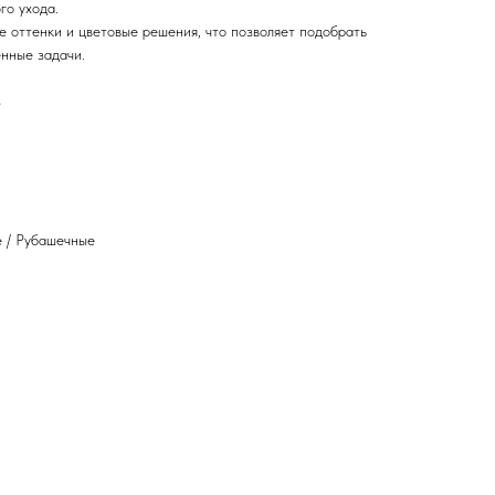
го ухода.
е оттенки и цветовые решения, что позволяет подобрать
нные задачи.
s
е / Рубашечные