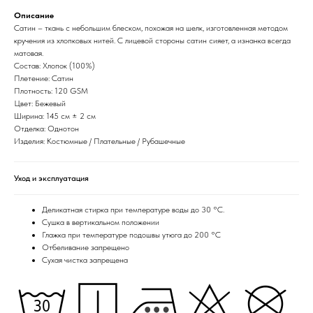
Описание
Сатин – ткань с небольшим блеском, похожая на шелк, изготовленная методом
кручения из хлопковых нитей. С лицевой стороны сатин сияет, а изнанка всегда
матовая.
Состав: Хлопок (100%)
Плетение: Сатин
Плотность: 120 GSM
Цвет: Бежевый
Ширина: 145 см ± 2 см
Отделка: Однотон
Изделия: Костюмные / Плательные / Рубашечные
Уход и эксплуатация
Деликатная стирка при температуре воды до 30 °C.
Сушка в вертикальном положении
Глажка при температуре подошвы утюга до 200 °C
Отбеливание запрещено
Сухая чистка запрещена