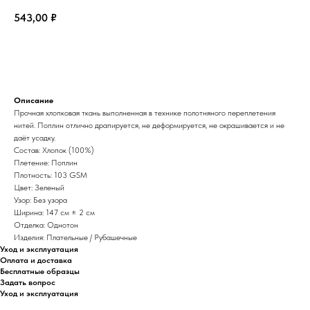
543,00
₽
В корзину
Описание
Прочная хлопковая ткань выполненная в технике полотняного переплетения
нитей. Поплин отлично драпируется, не деформируется, не окрашивается и не
даёт усадку.
Состав: Хлопок (100%)
Плетение: Поплин
Плотность: 103 GSM
Цвет: Зеленый
Узор: Без узора
Ширина: 147 см ± 2 см
Отделка: Однотон
Изделия: Плательные / Рубашечные
Уход и эксплуатация
Оплата и доставка
Бесплатные образцы
Задать вопрос
Уход и эксплуатация