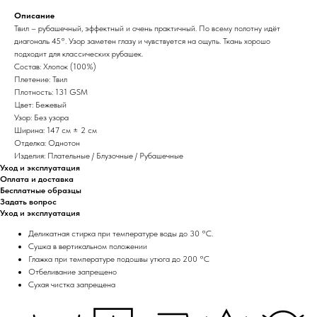
Описание
Твил – рубашечный, эффектный и очень практичный. По всему полотну идёт
диагональ 45°. Узор заметен глазу и чувствуется на ощупь. Ткань хорошо
подходит для классических рубашек.
Состав: Хлопок (100%)
Плетение: Твил
Плотность: 131 GSM
Цвет: Бежевый
Узор: Без узора
Ширина: 147 см ± 2 см
Отделка: Однотон
Изделия: Плательные / Блузочные / Рубашечные
Уход и эксплуатация
Оплата и доставка
Бесплатные образцы
Задать вопрос
Уход и эксплуатация
Деликатная стирка при температуре воды до 30 °C.
Сушка в вертикальном положении
Глажка при температуре подошвы утюга до 200 °C
Отбеливание запрещено
Сухая чистка запрещена