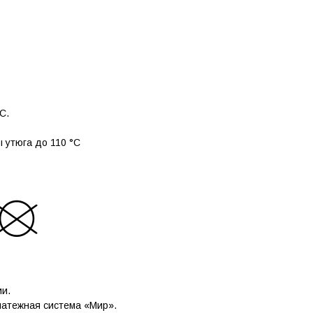
C.
 утюга до 110 °C
ии.
латежная система «Мир».