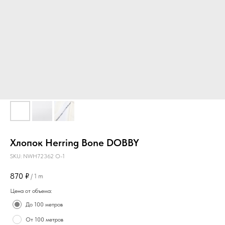
Хлопок Herring Bone DOBBY
SKU:
NWH72362 O-1
870
₽
/
1 m
Цена от объема:
До 100 метров
От 100 метров