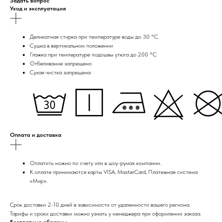
Задать вопрос
Уход и эксплуатация
Деликатная стирка при температуре воды до 30 °C.
Сушка в вертикальном положении
Глажка при температуре подошвы утюга до 200 °C
Отбеливание запрещено
Сухая чистка запрещена
Оплата и доставка
Оплатить можно по счету или в шоу-румах компании.
К оплате принимаются карты VISA, MasterCard, Платежная система
«Мир».
Срок доставки 2-10 дней в зависимости от удаленности вашего региона.
Тарифы и сроки доставки можно узнать у менеджера при оформлении заказа.
Бесплатные образцы