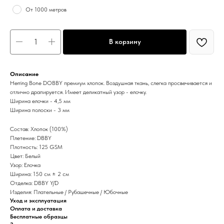
От 1000 метров
В корзину
Описание
Herring Bone DOBBY премиум хлопок. Воздушная ткань, слегка просвечивается и
отлично драпируется. Имеет деликатный узор - елочку.
Ширина елочки - 4,5 мм
Ширина полоски - 3 мм
Состав: Хлопок (100%)
Плетение: DBBY
Плотность: 125 GSM
Цвет: Белый
Узор: Елочка
Ширина: 150 см ± 2 см
Отделка: DBBY Y/D
Изделия: Плательные / Рубашечные / Юбочные
Уход и эксплуатация
Оплата и доставка
Бесплатные образцы