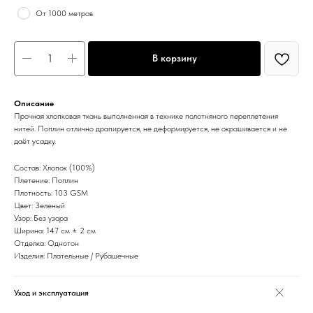
От 1000 метров
В корзину
Описание
Прочная хлопковая ткань выполненная в технике полотняного переплетения
нитей. Поплин отлично драпируется, не деформируется, не окрашивается и не
даёт усадку.
Состав: Хлопок (100%)
Плетение: Поплин
Плотность: 103 GSM
Цвет: Зеленый
Узор: Без узора
Ширина: 147 см ± 2 см
Отделка: Однотон
Изделия: Плательные / Рубашечные
Уход и эксплуатация