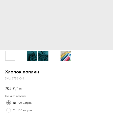
Хлопок поплин
SKU:
3756 O-1
705
₽
/
1 m
Цена от объема:
До 100 метров
От 100 метров