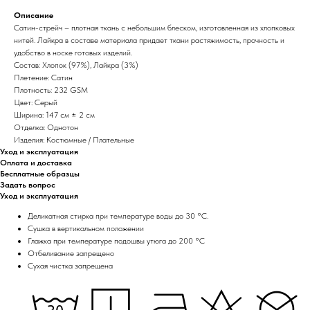
Описание
Сатин-стрейч – плотная ткань с небольшим блеском, изготовленная из хлопковых
нитей. Лайкра в составе материала придает ткани растяжимость, прочность и
удобство в носке готовых изделий.
Состав: Хлопок (97%), Лайкра (3%)
Плетение: Сатин
Плотность: 232 GSM
Цвет: Серый
Ширина: 147 см ± 2 см
Отделка: Однотон
Изделия: Костюмные / Плательные
Уход и эксплуатация
Оплата и доставка
Бесплатные образцы
Задать вопрос
Уход и эксплуатация
Деликатная стирка при температуре воды до 30 °C.
Сушка в вертикальном положении
Глажка при температуре подошвы утюга до 200 °C
Отбеливание запрещено
Сухая чистка запрещена